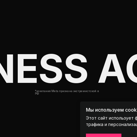
NESS A
*компания Meta признана экстремистской в
РФ
Мы используем cook
Этот сайт использует 
трафика и персонализа