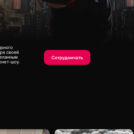
ярного
аря своей
желанным
Сотрудничать
рнет-шоу.