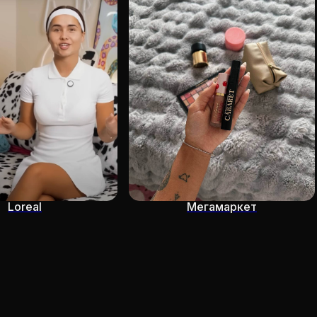
Loreal
Мегамаркет