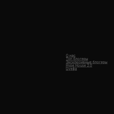
О нас
Топ блогеры
Эксклюзивные блогеры
Hype House 2.0
Цуефа