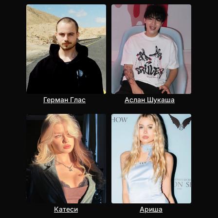
Герман Глас
Аслан Шукаша
Катеси
Ариша