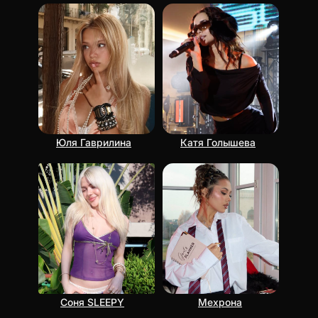
Юля Гаврилина
Катя Голышева
Соня SLEEPY
Мехрона