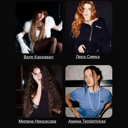
Лера Симка
Валя Карнавал
Милана Некрасова
Амина Tenderlybae