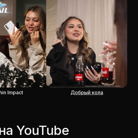
hin Impact
Добрый кола
на YouTube