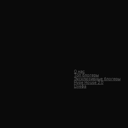
О нас
Топ блогеры
Эксклюзивные блогеры
Hype House 2.0
Цуефа
NESS A