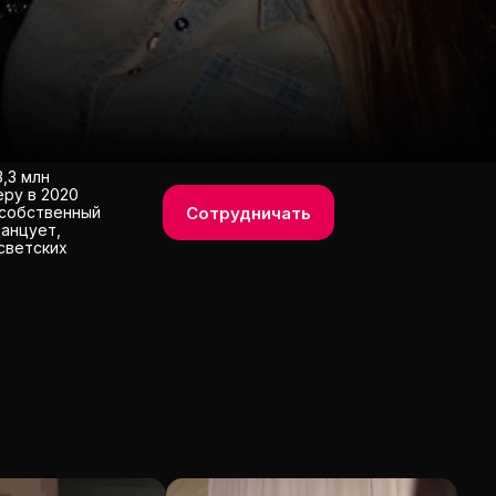
,3 млн
еру в 2020
Сотрудничать
а собственный
танцует,
 светских